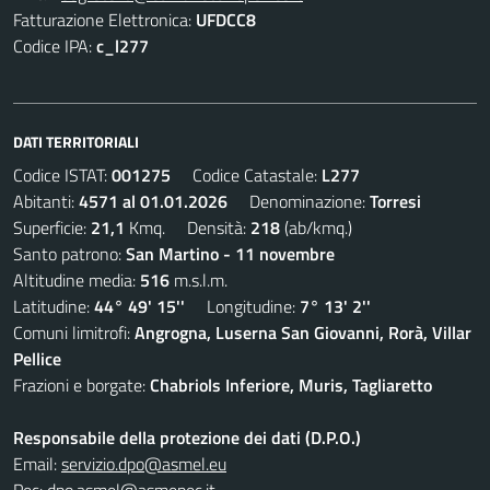
Fatturazione Elettronica:
UFDCC8
Codice IPA:
c_l277
DATI TERRITORIALI
Codice ISTAT:
001275
Codice Catastale:
L277
Abitanti:
4571 al 01.01.2026
Denominazione:
Torresi
Superficie:
21,1
Kmq. Densità:
218
(ab/kmq.)
Santo patrono:
San Martino - 11 novembre
Altitudine media:
516
m.s.l.m.
Latitudine:
44° 49' 15''
Longitudine:
7° 13' 2''
Comuni limitrofi:
Angrogna, Luserna San Giovanni, Rorà, Villar
Pellice
Frazioni e borgate:
Chabriols Inferiore, Muris, Tagliaretto
Responsabile della protezione dei dati (D.P.O.)
Email:
servizio.dpo@asmel.eu