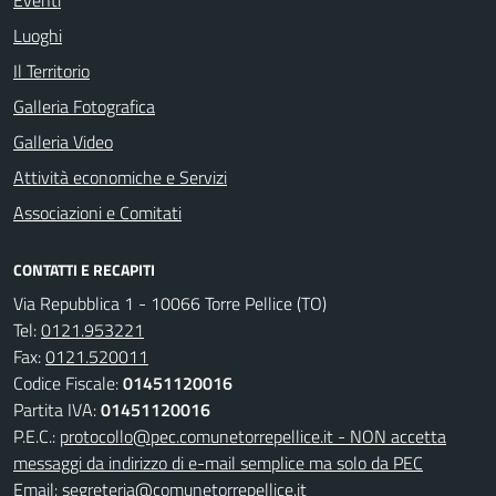
Eventi
Luoghi
Il Territorio
Galleria Fotografica
Galleria Video
Attività economiche e Servizi
Associazioni e Comitati
CONTATTI E RECAPITI
Via Repubblica 1 - 10066 Torre Pellice (TO)
Tel:
0121.953221
Fax:
0121.520011
Codice Fiscale:
01451120016
Partita IVA:
01451120016
P.E.C.:
protocollo@pec.comunetorrepellice.it - NON accetta
messaggi da indirizzo di e-mail semplice ma solo da PEC
Email:
segreteria@comunetorrepellice.it