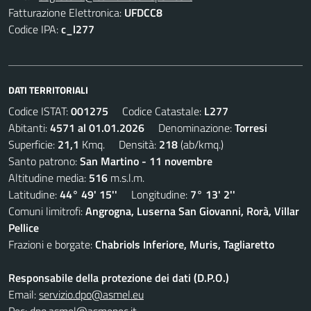
Fatturazione Elettronica:
UFDCC8
Codice IPA:
c_l277
DATI TERRITORIALI
Codice ISTAT:
001275
Codice Catastale:
L277
Abitanti:
4571 al 01.01.2026
Denominazione:
Torresi
Superficie:
21,1
Kmq. Densità:
218
(ab/kmq.)
Santo patrono:
San Martino - 11 novembre
Altitudine media:
516
m.s.l.m.
Latitudine:
44° 49' 15''
Longitudine:
7° 13' 2''
Comuni limitrofi:
Angrogna, Luserna San Giovanni, Rorà, Villar
Pellice
Frazioni e borgate:
Chabriols Inferiore, Muris, Tagliaretto
Responsabile della protezione dei dati (D.P.O.)
Email:
servizio.dpo@asmel.eu