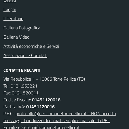
Eventi
Luoghi
Il Territorio
Galleria Fotografica
Galleria Video
Attività economiche e Servizi
Associazioni e Comitati
CONTATTI E RECAPITI
Via Repubblica 1 - 10066 Torre Pellice (TO)
Tel:
0121.953221
Fax:
0121.520011
Codice Fiscale:
01451120016
Partita IVA:
01451120016
P.E.C.:
protocollo@pec.comunetorrepellice.it - NON accetta
messaggi da indirizzo di e-mail semplice ma solo da PEC
Email:
segreteria@comunetorrepellice.it