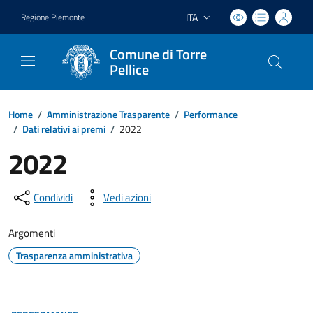
ITA
Regione Piemonte
Lingua attiva:
Comune di Torre
Pellice
Home
/
Amministrazione Trasparente
/
Performance
/
Dati relativi ai premi
/
2022
2022
Condividi
Vedi azioni
Argomenti
Trasparenza amministrativa