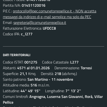
Partita IVA:
01451120016
P.E.C.:
protocollo@pec.comunetorrepellice.it - NON accetta
messaggi da indirizzo di e-mail semplice ma solo da PEC
Email:
segreteria@comunetorrepellice.it
Fatturazione Elettronica:
UFDCC8
Codice IPA:
c_l277
DATI TERRITORIALI
Codice ISTAT:
001275
Codice Catastale:
L277
Abitanti:
4571 al 01.01.2026
Denominazione:
Torresi
Superficie:
21,1
Kmq. Densità:
218
(ab/kmq.)
Santo patrono:
San Martino - 11 novembre
Altitudine media:
516
m.s.l.m.
Latitudine:
44° 49' 15''
Longitudine:
7° 13' 2''
Comuni limitrofi:
Angrogna, Luserna San Giovanni, Rorà, Villar
Pellice