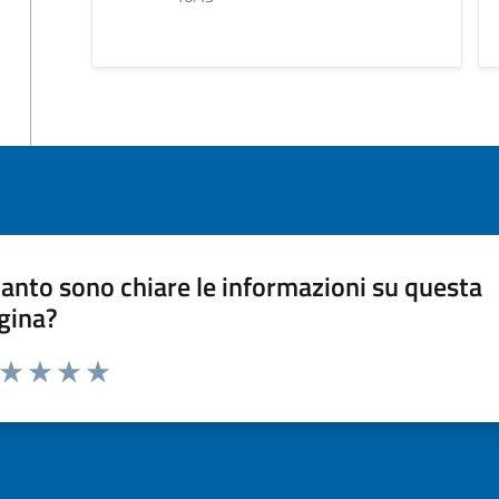
anto sono chiare le informazioni su questa
gina?
a da 1 a 5 stelle la pagina
ta 1 stelle su 5
Valuta 2 stelle su 5
Valuta 3 stelle su 5
Valuta 4 stelle su 5
Valuta 5 stelle su 5