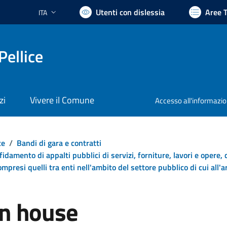
Utenti con dislessia
Aree 
ITA
Lingua attiva:
Pellice
zi
Vivere il Comune
Accesso all'informazi
te
/
Bandi di gara e contratti
ffidamento di appalti pubblici di servizi, forniture, lavori e opere,
ompresi quelli tra enti nell'ambito del settore pubblico di cui all'
in house