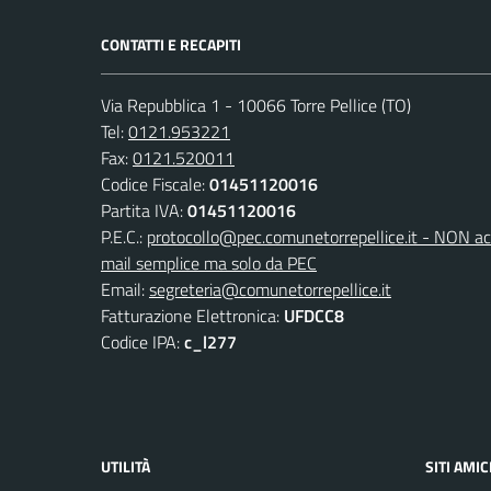
CONTATTI E RECAPITI
Via Repubblica 1 - 10066 Torre Pellice (TO)
Tel:
0121.953221
Fax:
0121.520011
Codice Fiscale:
01451120016
Partita IVA:
01451120016
P.E.C.:
protocollo@pec.comunetorrepellice.it - NON acc
mail semplice ma solo da PEC
Email:
segreteria@comunetorrepellice.it
Fatturazione Elettronica:
UFDCC8
Codice IPA:
c_l277
UTILITÀ
SITI AMIC