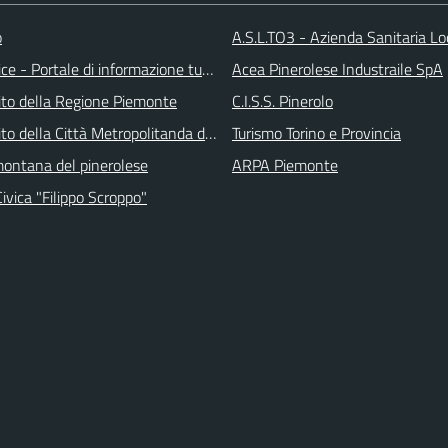
o
A.S.L.TO3 - Azienda Sanitaria Lo
ice - Portale di informazione turstica
Acea Pinerolese Industraile SpA
 sito della Regione Piemonte
C.I.S.S. Pinerolo
 sito della Città Metropolitanda di Torino
Turismo Torino e Provincia
ontana del pinerolese
ARPA Piemonte
Civica "Filippo Scroppo"