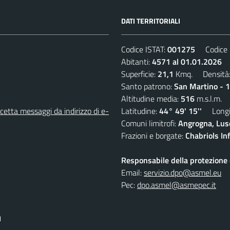
DATI TERRITORIALI
Codice ISTAT:
001275
Codice C
Abitanti:
4571 al 01.01.2026
D
Superficie:
21,1
Kmq. Densità
Santo patrono:
San Martino - 
Altitudine media:
516
m.s.l.m.
etta messaggi da indirizzo di e-
Latitudine:
44° 49' 15''
Longit
Comuni limitrofi:
Angrogna, Luse
Frazioni e borgate:
Chabriols Inf
Responsabile della protezione d
Email:
servizio.dpo@asmel.eu
Pec:
dpo.asmel@asmepec.it
I