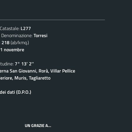
atastale:
L277
enominazione:
Torresi
:
218
(ab/kmq.)
11 novembre
udine:
7° 13' 2''
rna San Giovanni, Rorà, Villar Pellice
eriore, Muris, Tagliaretto
ei dati (D.P.O.)
UN GRAZIE A...