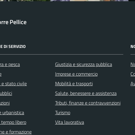
orre Pellice
E DI SERVIZIO
N
ra e pesca
Giustizia e sicurezza pubblica
No
e
Imprese e commercio
C
e stato civile
Mobilità e trasporti
Av
ubblici
Salute, benessere e assistenza
zioni
Tributi, finanze e contravvenzioni
 urbanistica
Turismo
e tempo libero
Vita lavorativa
ne e formazione