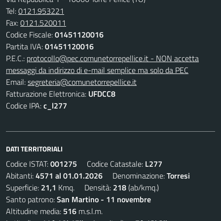
Tel:
0121.953221
Fax:
0121.520011
Codice Fiscale:
01451120016
Partita IVA:
01451120016
P.E.C.:
protocollo@pec.comunetorrepellice.it - NON accetta
messaggi da indirizzo di e-mail semplice ma solo da PEC
Email:
segreteria@comunetorrepellice.it
Fatturazione Elettronica:
UFDCC8
Codice IPA:
c_l277
DATI TERRITORIALI
Codice ISTAT:
001275
Codice Catastale:
L277
Abitanti:
4571 al 01.01.2026
Denominazione:
Torresi
Superficie:
21,1
Kmq. Densità:
218
(ab/kmq.)
Santo patrono:
San Martino - 11 novembre
Altitudine media:
516
m.s.l.m.