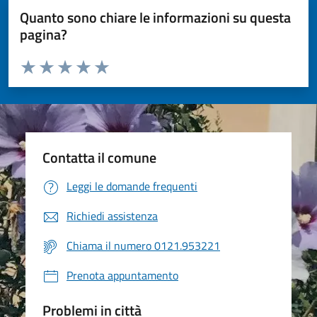
Quanto sono chiare le informazioni su questa
pagina?
Valuta da 1 a 5 stelle la pagina
Valuta 1 stelle su 5
Valuta 2 stelle su 5
Valuta 3 stelle su 5
Valuta 4 stelle su 5
Valuta 5 stelle su 5
Contatta il comune
Leggi le domande frequenti
Richiedi assistenza
Chiama il numero 0121.953221
Prenota appuntamento
Problemi in città