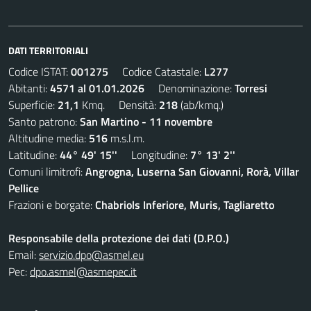
DATI TERRITORIALI
Codice ISTAT:
001275
Codice Catastale:
L277
Abitanti:
4571 al 01.01.2026
Denominazione:
Torresi
Superficie:
21,1
Kmq. Densità:
218
(ab/kmq.)
Santo patrono:
San Martino - 11 novembre
Altitudine media:
516
m.s.l.m.
Latitudine:
44° 49' 15''
Longitudine:
7° 13' 2''
Comuni limitrofi:
Angrogna, Luserna San Giovanni, Rorà, Villar
Pellice
Frazioni e borgate:
Chabriols Inferiore, Muris, Tagliaretto
Responsabile della protezione dei dati (D.P.O.)
Email:
servizio.dpo@asmel.eu
Pec:
dpo.asmel@asmepec.it