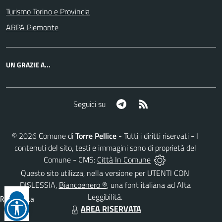
Turismo Torino e Provincia
ARPA Piemonte
UN GRAZIE A...
Telegram
RSS
Seguici su
©
2026
Comune di
Torre Pellice
- Tutti i diritti riservati - I
contenuti del sito, testi e immagini sono di proprietà del
Comune - CMS:
Città In Comune
Questo sito utilizza, nella versione per UTENTI CON
DISLESSIA,
Biancoenero ®
, una font italiana ad Alta
Leggibilità.
Reimposta
AREA RISERVATA
tutto