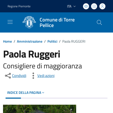
ITA
Regione Piemonte
Lingua attiva:
Comune di Torre
Pellice
Home
/
Amministrazione
/
Politici
/
Paola RUGGERI
Paola Ruggeri
Consigliere di maggioranza
Condividi
Vedi azioni
INDICE DELLA PAGINA