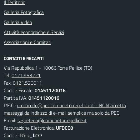
Il Territorio
Galleria Fotografica
Galleria Video
Attività economiche e Servizi
Associazioni e Comitati
CONTATTI E RECAPITI
Via Repubblica 1 - 10066 Torre Pellice (TO)
Tel:
0121.953221
Fax:
0121.520011
Codice Fiscale:
01451120016
Partita IVA:
01451120016
P.E.C.:
protocollo@pec.comunetorrepellice.it - NON accetta
messaggi da indirizzo di e-mail semplice ma solo da PEC
Email:
segreteria@comunetorrepellice.it
Fatturazione Elettronica:
UFDCC8
Codice IPA:
c_l277