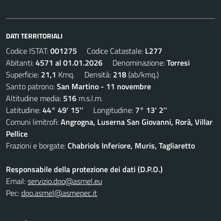
DATI TERRITORIALI
Codice ISTAT:
001275
Codice Catastale:
L277
Abitanti:
4571 al 01.01.2026
Denominazione:
Torresi
Superficie:
21,1
Kmq. Densità:
218
(ab/kmq.)
Santo patrono:
San Martino - 11 novembre
Altitudine media:
516
m.s.l.m.
Latitudine:
44° 49' 15''
Longitudine:
7° 13' 2''
Comuni limitrofi:
Angrogna, Luserna San Giovanni, Rorà, Villar
Pellice
Frazioni e borgate:
Chabriols Inferiore, Muris, Tagliaretto
Responsabile della protezione dei dati (D.P.O.)
Email:
servizio.dpo@asmel.eu
Pec:
dpo.asmel@asmepec.it