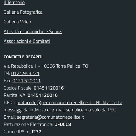
Il Territorio
Galleria Fotografica
Galleria Video
Attività economiche e Servizi
Associazioni e Comitati
CONTATTI E RECAPITI
Via Repubblica 1 - 10066 Torre Pellice (TO)
Tel:
0121.953221
Fax:
0121.520011
Codice Fiscale:
01451120016
Partita IVA:
01451120016
P.E.C.:
protocollo@pec.comunetorrepellice.it - NON accetta
messaggi da indirizzo di e-mail semplice ma solo da PEC
Email:
segreteria@comunetorrepellice.it
Fatturazione Elettronica:
UFDCC8
Codice IPA:
c_l277