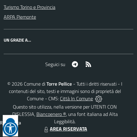
Turismo Torino e Provincia
ARPA Piemonte
UN GRAZIE A...
Telegram
RSS
Seguici su
©
2026
Comune di
Torre Pellice
- Tutti i diritti riservati - I
contenuti del sito, testi e immagini sono di proprietà del
Comune - CMS:
Città In Comune
Questo sito utilizza, nella versione per UTENTI CON
DISLESSIA,
Biancoenero ®
, una font italiana ad Alta
Leggibilità.
Reimposta
AREA RISERVATA
tutto