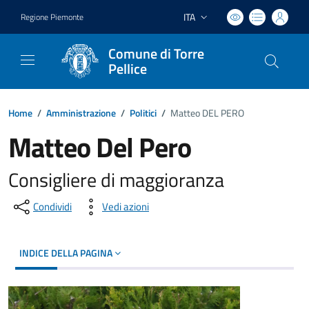
ITA
Regione Piemonte
Lingua attiva:
Comune di Torre
Pellice
Home
/
Amministrazione
/
Politici
/
Matteo DEL PERO
Matteo Del Pero
Consigliere di maggioranza
Condividi
Vedi azioni
INDICE DELLA PAGINA