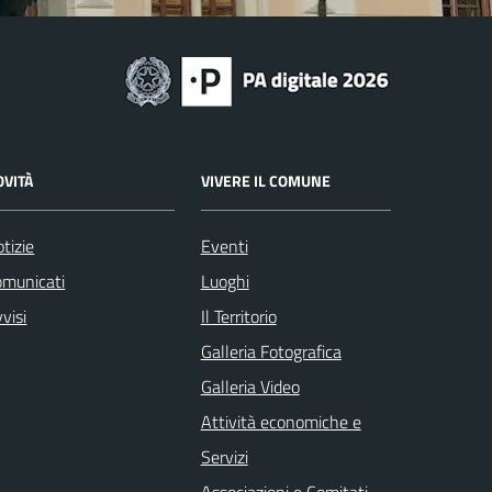
OVITÀ
VIVERE IL COMUNE
tizie
Eventi
omunicati
Luoghi
visi
Il Territorio
Galleria Fotografica
Galleria Video
Attività economiche e
Servizi
Associazioni e Comitati