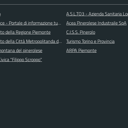
o
A.S.L.TO3 - Azienda Sanitaria Lo
ice - Portale di informazione turstica
Acea Pinerolese Industraile SpA
 sito della Regione Piemonte
C.I.S.S. Pinerolo
 sito della Città Metropolitanda di Torino
Turismo Torino e Provincia
ontana del pinerolese
ARPA Piemonte
Civica "Filippo Scroppo"