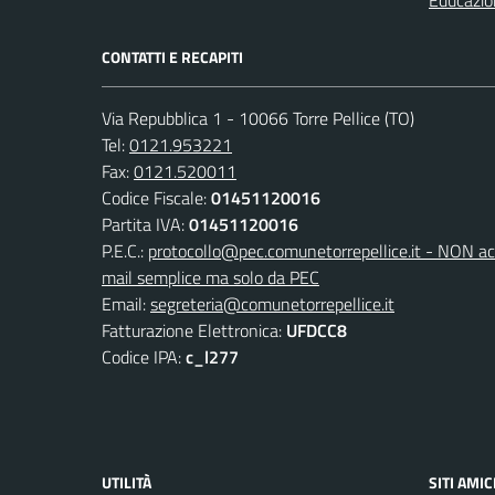
CONTATTI E RECAPITI
Via Repubblica 1 - 10066 Torre Pellice (TO)
Tel:
0121.953221
Fax:
0121.520011
Codice Fiscale:
01451120016
Partita IVA:
01451120016
P.E.C.:
protocollo@pec.comunetorrepellice.it - NON acc
mail semplice ma solo da PEC
Email:
segreteria@comunetorrepellice.it
Fatturazione Elettronica:
UFDCC8
Codice IPA:
c_l277
UTILITÀ
SITI AMIC