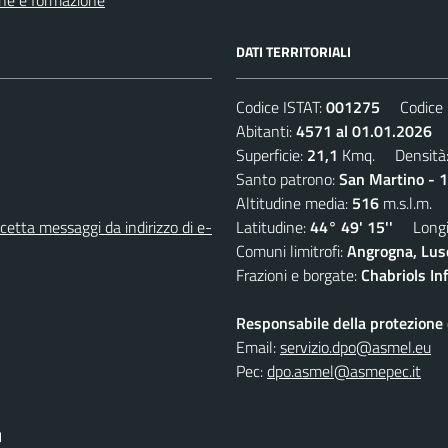
DATI TERRITORIALI
Codice ISTAT:
001275
Codice C
Abitanti:
4571 al 01.01.2026
D
Superficie:
21,1
Kmq. Densità
Santo patrono:
San Martino - 
Altitudine media:
516
m.s.l.m.
etta messaggi da indirizzo di e-
Latitudine:
44° 49' 15''
Longit
Comuni limitrofi:
Angrogna, Luse
Frazioni e borgate:
Chabriols Inf
Responsabile della protezione d
Email:
servizio.dpo@asmel.eu
Pec:
dpo.asmel@asmepec.it
I