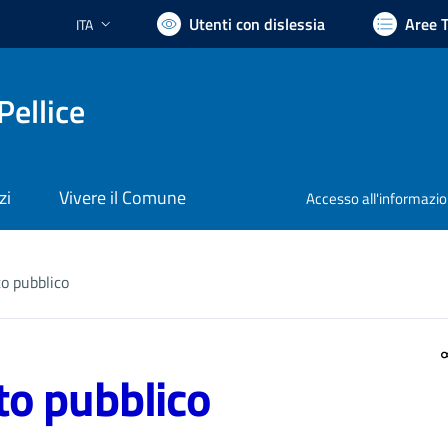
Utenti con dislessia
Aree 
ITA
Lingua attiva:
Pellice
zi
Vivere il Comune
Accesso all'informazi
o pubblico
to pubblico