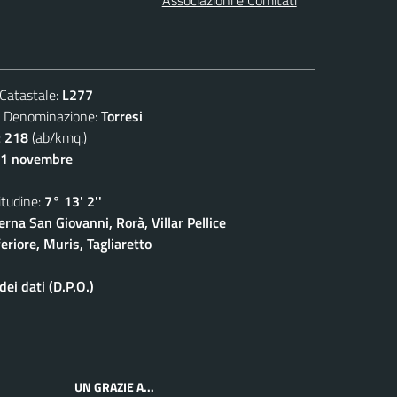
atastale:
L277
enominazione:
Torresi
:
218
(ab/kmq.)
11 novembre
udine:
7° 13' 2''
rna San Giovanni, Rorà, Villar Pellice
eriore, Muris, Tagliaretto
ei dati (D.P.O.)
UN GRAZIE A...