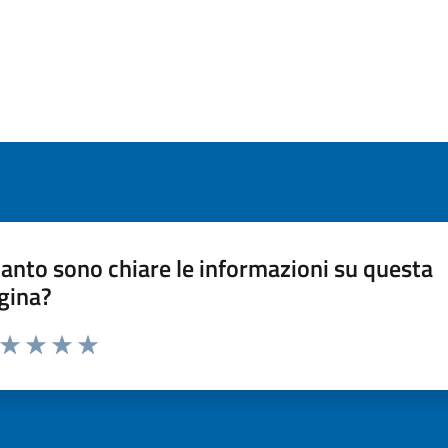
anto sono chiare le informazioni su questa
gina?
a da 1 a 5 stelle la pagina
ta 1 stelle su 5
Valuta 2 stelle su 5
Valuta 3 stelle su 5
Valuta 4 stelle su 5
Valuta 5 stelle su 5