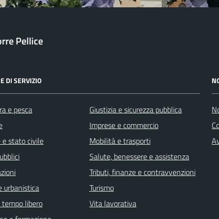
orre Pellice
E DI SERVIZIO
N
ra e pesca
Giustizia e sicurezza pubblica
No
e
Imprese e commercio
C
e stato civile
Mobilità e trasporti
Av
ubblici
Salute, benessere e assistenza
zioni
Tributi, finanze e contravvenzioni
 urbanistica
Turismo
e tempo libero
Vita lavorativa
ne e formazione