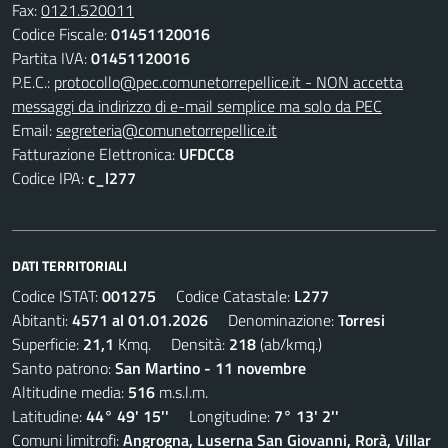
Fax:
0121.520011
Codice Fiscale:
01451120016
Partita IVA:
01451120016
P.E.C.:
protocollo@pec.comunetorrepellice.it - NON accetta
messaggi da indirizzo di e-mail semplice ma solo da PEC
Email:
segreteria@comunetorrepellice.it
Fatturazione Elettronica:
UFDCC8
Codice IPA:
c_l277
DATI TERRITORIALI
Codice ISTAT:
001275
Codice Catastale:
L277
Abitanti:
4571 al 01.01.2026
Denominazione:
Torresi
Superficie:
21,1
Kmq. Densità:
218
(ab/kmq.)
Santo patrono:
San Martino - 11 novembre
Altitudine media:
516
m.s.l.m.
Latitudine:
44° 49' 15''
Longitudine:
7° 13' 2''
Comuni limitrofi:
Angrogna, Luserna San Giovanni, Rorà, Villar