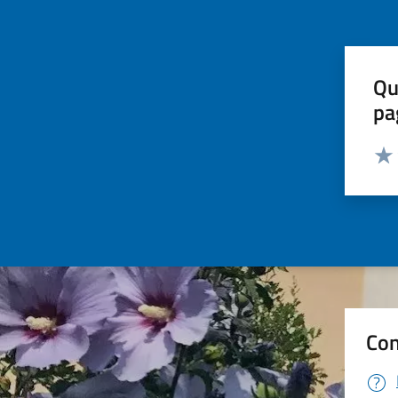
Qu
pa
Valut
Valu
Con