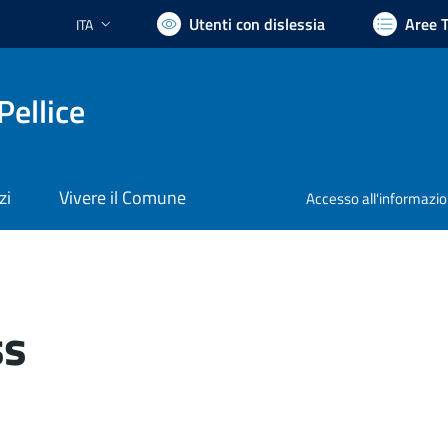
Utenti con dislessia
Aree 
ITA
Lingua attiva:
Pellice
zi
Vivere il Comune
Accesso all'informazi
ss
nto