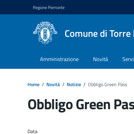
Regione Piemonte
Comune di Torre 
Amministrazione
Novità
Servi
Home
/
Novità
/
Notizie
/
Obbligo Green Pass
Obbligo Green Pa
Dettagli del docume
Data: