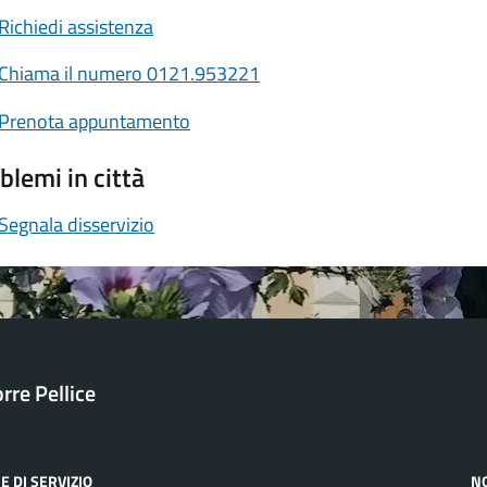
Richiedi assistenza
Chiama il numero 0121.953221
Prenota appuntamento
blemi in città
Segnala disservizio
orre Pellice
E DI SERVIZIO
N