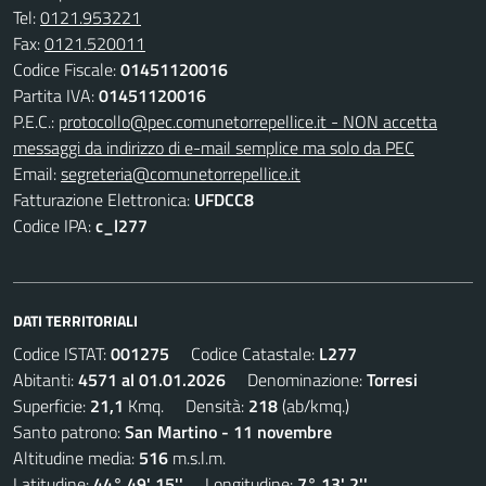
Tel:
0121.953221
Fax:
0121.520011
Codice Fiscale:
01451120016
Partita IVA:
01451120016
P.E.C.:
protocollo@pec.comunetorrepellice.it - NON accetta
messaggi da indirizzo di e-mail semplice ma solo da PEC
Email:
segreteria@comunetorrepellice.it
Fatturazione Elettronica:
UFDCC8
Codice IPA:
c_l277
DATI TERRITORIALI
Codice ISTAT:
001275
Codice Catastale:
L277
Abitanti:
4571 al 01.01.2026
Denominazione:
Torresi
Superficie:
21,1
Kmq. Densità:
218
(ab/kmq.)
Santo patrono:
San Martino - 11 novembre
Altitudine media:
516
m.s.l.m.
Latitudine:
44° 49' 15''
Longitudine:
7° 13' 2''