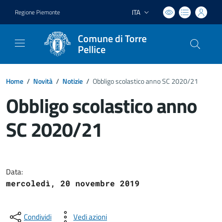
ITA
Regione Piemonte
Lingua attiva:
Comune di Torre
Pellice
Home
/
Novità
/
Notizie
/
Obbligo scolastico anno SC 2020/21
Obbligo scolastico anno
SC 2020/21
Dettagli del documento
Data:
mercoledì, 20 novembre 2019
Condividi
Vedi azioni