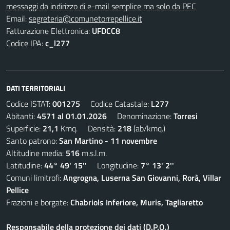
messaggi da indirizzo di e-mail semplice ma solo da PEC
Email:
segreteria@comunetorrepellice.it
Fatturazione Elettronica:
UFDCC8
Codice IPA:
c_l277
DATI TERRITORIALI
Codice ISTAT:
001275
Codice Catastale:
L277
Abitanti:
4571 al 01.01.2026
Denominazione:
Torresi
Superficie:
21,1
Kmq. Densità:
218
(ab/kmq.)
Santo patrono:
San Martino - 11 novembre
Altitudine media:
516
m.s.l.m.
Latitudine:
44° 49' 15''
Longitudine:
7° 13' 2''
Comuni limitrofi:
Angrogna, Luserna San Giovanni, Rorà, Villar
Pellice
Frazioni e borgate:
Chabriols Inferiore, Muris, Tagliaretto
Responsabile della protezione dei dati (D.P.O.)