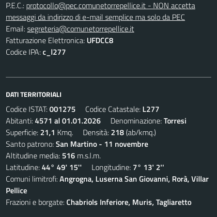
P.E.C.:
protocollo@pec.comunetorrepellice.it - NON accetta
messaggi da indirizzo di e-mail semplice ma solo da PEC
Email:
segreteria@comunetorrepellice.it
Fatturazione Elettronica:
UFDCC8
Codice IPA:
c_l277
DATI TERRITORIALI
Codice ISTAT:
001275
Codice Catastale:
L277
Abitanti:
4571 al 01.01.2026
Denominazione:
Torresi
Superficie:
21,1
Kmq. Densità:
218
(ab/kmq.)
Santo patrono:
San Martino - 11 novembre
Altitudine media:
516
m.s.l.m.
Latitudine:
44° 49' 15''
Longitudine:
7° 13' 2''
Comuni limitrofi:
Angrogna, Luserna San Giovanni, Rorà, Villar
Pellice
Frazioni e borgate:
Chabriols Inferiore, Muris, Tagliaretto