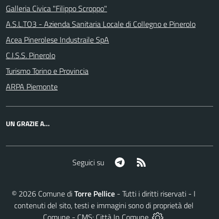
Galleria Civica "Filippo Scroppo"
A.S.L.TO3 - Azienda Sanitaria Locale di Collegno e Pinerolo
Acea Pinerolese Industraile SpA
C.I.S.S. Pinerolo
Turismo Torino e Provincia
ARPA Piemonte
UN GRAZIE A...
Telegram
RSS
Seguici su
©
2026
Comune di
Torre Pellice
- Tutti i diritti riservati - I
contenuti del sito, testi e immagini sono di proprietà del
Comune - CMS:
Città In Comune