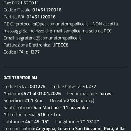
Fax:
0121.520011
Codice Fiscale:
01451120016
Partita IVA:
01451120016
P.E.C.:
protocollo@pec.comunetorrepellice.it - NON accetta
messaggi da indirizzo di e-mail semplice ma solo da PEC
Email:
segreteria@comunetorrepellice.it
Fatturazione Elettronica:
UFDCC8
Codice IPA:
c_l277
DATI TERRITORIALI
Codice ISTAT:
001275
Codice Catastale:
L277
Abitanti:
4571 al 01.01.2026
Denominazione:
Torresi
Superficie:
21,1
Kmq. Densità:
218
(ab/kmq.)
Santo patrono:
San Martino - 11 novembre
Altitudine media:
516
m.s.l.m.
Latitudine:
44° 49' 15''
Longitudine:
7° 13' 2''
Comuni limitrofi:
Angrogna, Luserna San Giovanni, Rorà, Villar