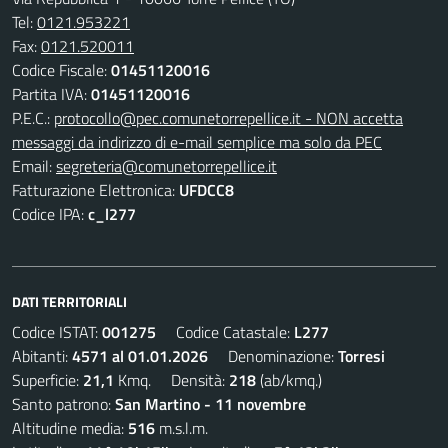
Tel:
0121.953221
Fax:
0121.520011
Codice Fiscale:
01451120016
Partita IVA:
01451120016
P.E.C.:
protocollo@pec.comunetorrepellice.it - NON accetta
messaggi da indirizzo di e-mail semplice ma solo da PEC
Email:
segreteria@comunetorrepellice.it
Fatturazione Elettronica:
UFDCC8
Codice IPA:
c_l277
DATI TERRITORIALI
Codice ISTAT:
001275
Codice Catastale:
L277
Abitanti:
4571 al 01.01.2026
Denominazione:
Torresi
Superficie:
21,1
Kmq. Densità:
218
(ab/kmq.)
Santo patrono:
San Martino - 11 novembre
Altitudine media:
516
m.s.l.m.