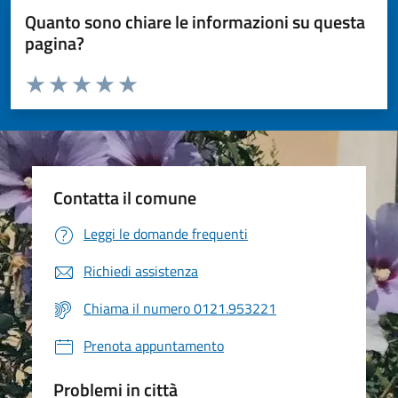
Quanto sono chiare le informazioni su questa
pagina?
Valuta da 1 a 5 stelle la pagina
Valuta 1 stelle su 5
Valuta 2 stelle su 5
Valuta 3 stelle su 5
Valuta 4 stelle su 5
Valuta 5 stelle su 5
Contatta il comune
Leggi le domande frequenti
Richiedi assistenza
Chiama il numero 0121.953221
Prenota appuntamento
Problemi in città