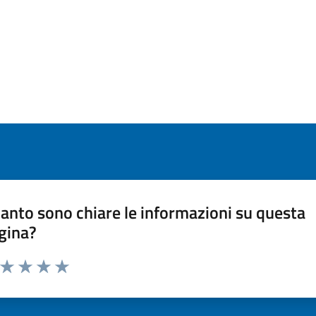
anto sono chiare le informazioni su questa
gina?
a da 1 a 5 stelle la pagina
ta 1 stelle su 5
Valuta 2 stelle su 5
Valuta 3 stelle su 5
Valuta 4 stelle su 5
Valuta 5 stelle su 5