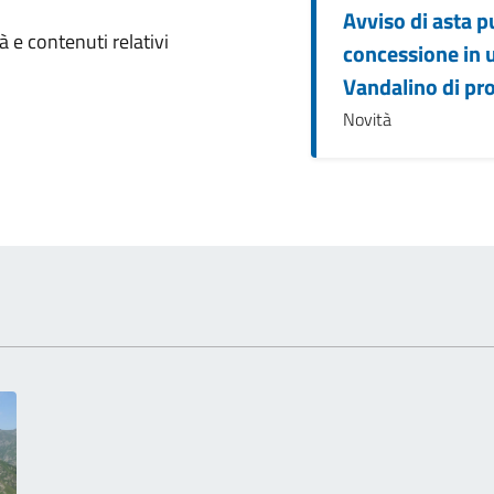
Avviso di asta p
omento
 e contenuti relativi
concessione in u
Vandalino di pr
Novità