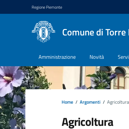
Regione Piemonte
Comune di Torre 
Amministrazione
Novità
Servi
Home
/
Argomenti
/
Agricoltura
Agricoltura