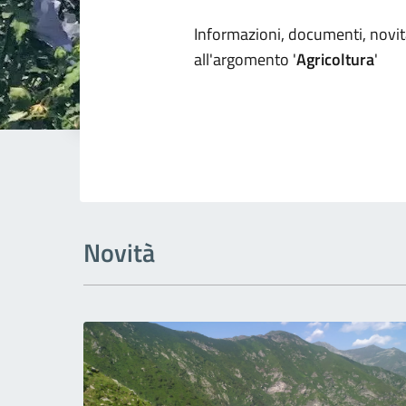
Dettagli arg
Informazioni, documenti, novità
all'argomento '
Agricoltura
'
Novità