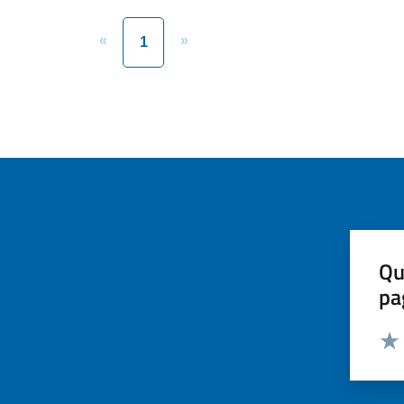
«
»
1
Qu
pa
Valut
Valu