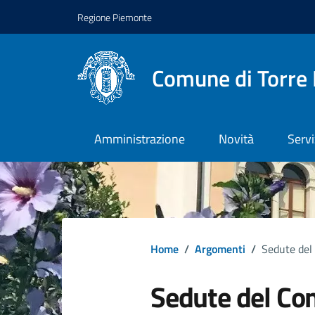
Regione Piemonte
Comune di Torre 
Amministrazione
Novità
Servi
Home
/
Argomenti
/
Sedute del 
Sedute del Con