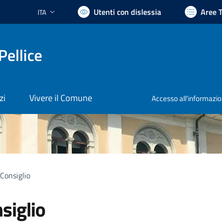
Utenti con dislessia
Aree 
ITA
Lingua attiva:
Pellice
zi
Vivere il Comune
Accesso all'informazi
Consiglio
siglio