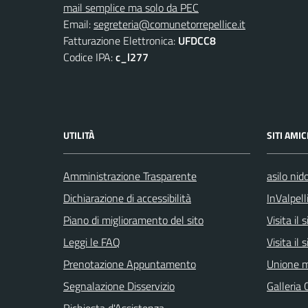
mail semplice ma solo da PEC
Email:
segreteria@comunetorrepellice.it
Fatturazione Elettronica:
UFDCC8
Codice IPA:
c_l277
UTILITÀ
SITI AMIC
Amministrazione Trasparente
asilo nid
Dichiarazione di accessibilità
InValpell
Piano di miglioramento del sito
Visita il
Leggi le FAQ
Visita il
Prenotazione Appuntamento
Unione m
Segnalazione Disservizio
Galleria 
Richiesta d'Assistenza