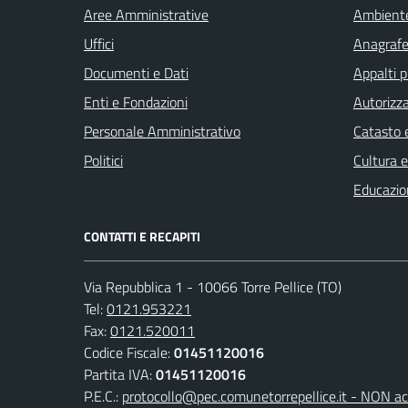
Aree Amministrative
Ambient
Uffici
Anagrafe 
Documenti e Dati
Appalti p
Enti e Fondazioni
Autorizza
Personale Amministrativo
Catasto e
Politici
Cultura 
Educazio
CONTATTI E RECAPITI
Via Repubblica 1 - 10066 Torre Pellice (TO)
Tel:
0121.953221
Fax:
0121.520011
Codice Fiscale:
01451120016
Partita IVA:
01451120016
P.E.C.:
protocollo@pec.comunetorrepellice.it - NON acc