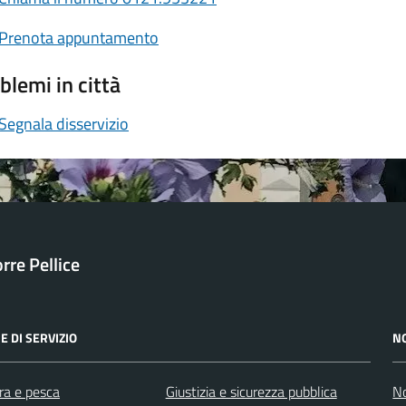
Prenota appuntamento
blemi in città
Segnala disservizio
orre Pellice
E DI SERVIZIO
N
ra e pesca
Giustizia e sicurezza pubblica
No