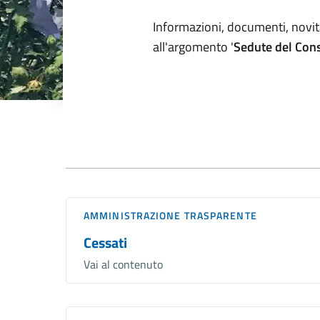
Dettagli arg
Informazioni, documenti, novità
all'argomento '
Sedute del Cons
Documenti
AMMINISTRAZIONE TRASPARENTE
Cessati
Vai al contenuto