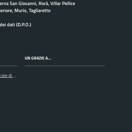
rna San Giovanni, Rorà, Villar Pellice
eriore, Muris, Tagliaretto
ei dati (D.P.O.)
UN GRAZIE A...
cale di Collegno e Pinerolo