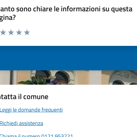
anto sono chiare le informazioni su questa
gina?
a da 1 a 5 stelle la pagina
ta 1 stelle su 5
Valuta 2 stelle su 5
Valuta 3 stelle su 5
Valuta 4 stelle su 5
Valuta 5 stelle su 5
tatta il comune
Leggi le domande frequenti
Richiedi assistenza
Chiama il numero 0121.953221