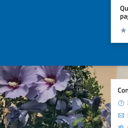
Qu
pa
Valut
Valu
Con