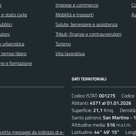
e
Imprese e commercio
C
e stato civile
Mobilità e trasporti
Av
ubblici
Salute, benessere e assistenza
zioni
Tributi, finanze e contravvenzioni
 urbanistica
Turismo
e tempo libero
Vita lavorativa
ne e formazione
DATI TERRITORIALI
Codice ISTAT:
001275
Codice C
Abitanti:
4571 al 01.01.2026
D
Superficie:
21,1
Kmq. Densità
Santo patrono:
San Martino - 
Altitudine media:
516
m.s.l.m.
etta messaggi da indirizzo di e-
Latitudine:
44° 49' 15''
Longit