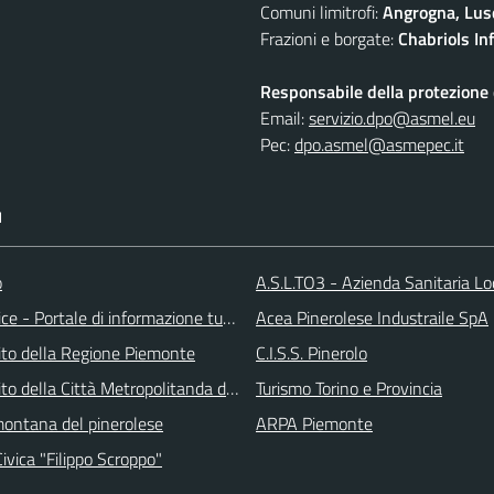
Comuni limitrofi:
Angrogna, Luse
Frazioni e borgate:
Chabriols Inf
Responsabile della protezione d
Email:
servizio.dpo@asmel.eu
Pec:
dpo.asmel@asmepec.it
I
o
A.S.L.TO3 - Azienda Sanitaria Lo
ice - Portale di informazione turstica
Acea Pinerolese Industraile SpA
 sito della Regione Piemonte
C.I.S.S. Pinerolo
 sito della Città Metropolitanda di Torino
Turismo Torino e Provincia
ontana del pinerolese
ARPA Piemonte
Civica "Filippo Scroppo"