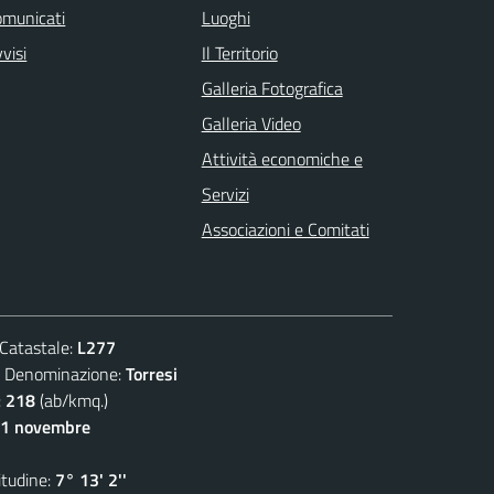
omunicati
Luoghi
visi
Il Territorio
Galleria Fotografica
Galleria Video
Attività economiche e
Servizi
Associazioni e Comitati
atastale:
L277
enominazione:
Torresi
:
218
(ab/kmq.)
11 novembre
udine:
7° 13' 2''