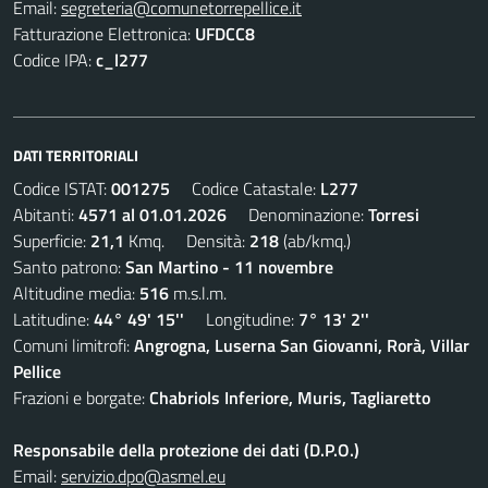
Email:
segreteria@comunetorrepellice.it
Fatturazione Elettronica:
UFDCC8
Codice IPA:
c_l277
DATI TERRITORIALI
Codice ISTAT:
001275
Codice Catastale:
L277
Abitanti:
4571 al 01.01.2026
Denominazione:
Torresi
Superficie:
21,1
Kmq. Densità:
218
(ab/kmq.)
Santo patrono:
San Martino - 11 novembre
Altitudine media:
516
m.s.l.m.
Latitudine:
44° 49' 15''
Longitudine:
7° 13' 2''
Comuni limitrofi:
Angrogna, Luserna San Giovanni, Rorà, Villar
Pellice
Frazioni e borgate:
Chabriols Inferiore, Muris, Tagliaretto
Responsabile della protezione dei dati (D.P.O.)
Email:
servizio.dpo@asmel.eu