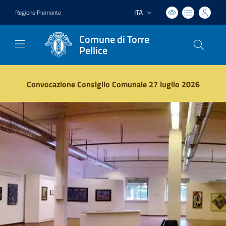
ITA
Regione Piemonte
Lingua attiva:
Comune di Torre
Pellice
Vai ai contenuti
Vai al footer
Convocazione Consiglio Comunale 27 luglio 2026