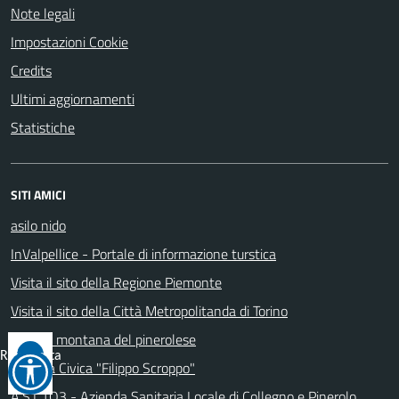
Note legali
Impostazioni Cookie
Credits
Ultimi aggiornamenti
Statistiche
SITI AMICI
asilo nido
InValpellice - Portale di informazione turstica
Visita il sito della Regione Piemonte
Visita il sito della Città Metropolitanda di Torino
Unione montana del pinerolese
Reimposta
Galleria Civica "Filippo Scroppo"
tutto
A.S.L.TO3 - Azienda Sanitaria Locale di Collegno e Pinerolo