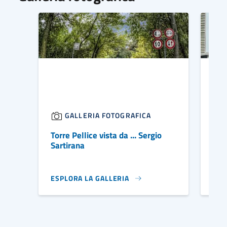
GALLERIA FOTOGRAFICA
Torre Pellice vista da ... Sergio
Civ
Sartirana
ESPLORA LA GALLERIA
ESP
IMMAGINE DI COPERTINA
IMM