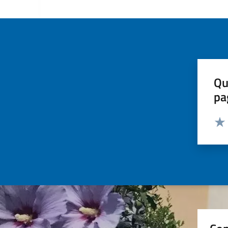
Qu
pa
Valut
Valu