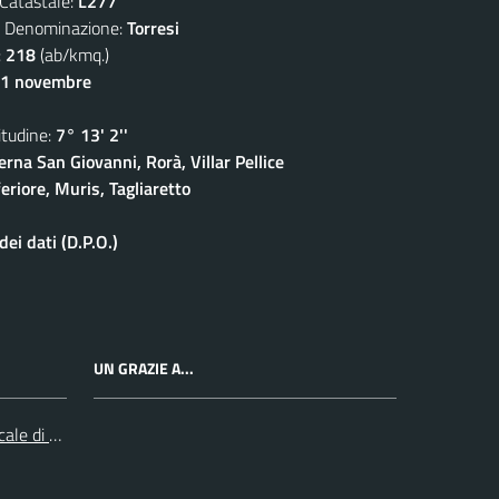
atastale:
L277
enominazione:
Torresi
:
218
(ab/kmq.)
11 novembre
udine:
7° 13' 2''
rna San Giovanni, Rorà, Villar Pellice
eriore, Muris, Tagliaretto
ei dati (D.P.O.)
UN GRAZIE A...
cale di Collegno e Pinerolo