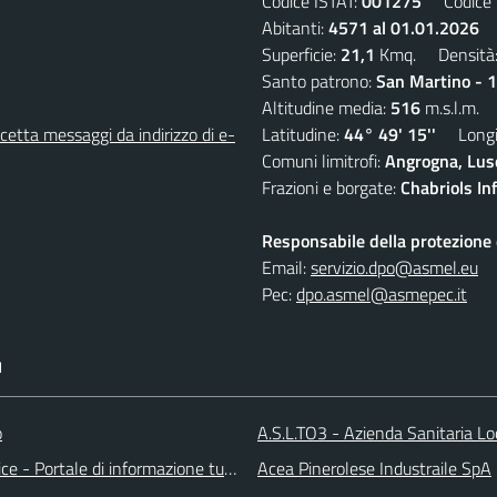
Codice ISTAT:
001275
Codice C
Abitanti:
4571 al 01.01.2026
D
Superficie:
21,1
Kmq. Densità
Santo patrono:
San Martino - 
Altitudine media:
516
m.s.l.m.
etta messaggi da indirizzo di e-
Latitudine:
44° 49' 15''
Longit
Comuni limitrofi:
Angrogna, Luse
Frazioni e borgate:
Chabriols Inf
Responsabile della protezione d
Email:
servizio.dpo@asmel.eu
Pec:
dpo.asmel@asmepec.it
I
o
A.S.L.TO3 - Azienda Sanitaria Lo
ice - Portale di informazione turstica
Acea Pinerolese Industraile SpA