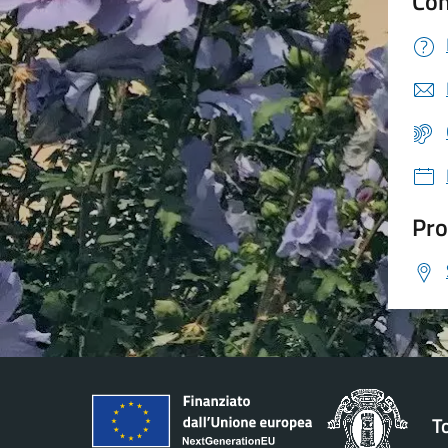
Con
Pro
T