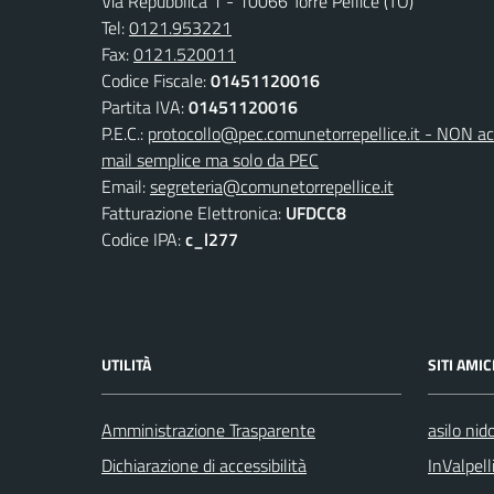
Via Repubblica 1 - 10066 Torre Pellice (TO)
Tel:
0121.953221
Fax:
0121.520011
Codice Fiscale:
01451120016
Partita IVA:
01451120016
P.E.C.:
protocollo@pec.comunetorrepellice.it - NON acc
mail semplice ma solo da PEC
Email:
segreteria@comunetorrepellice.it
Fatturazione Elettronica:
UFDCC8
Codice IPA:
c_l277
UTILITÀ
SITI AMIC
Amministrazione Trasparente
asilo nid
Dichiarazione di accessibilità
InValpell