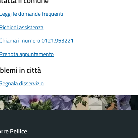
tatta il comune
Leggi le domande frequenti
Richiedi assistenza
Chiama il numero 0121.953221
Prenota appuntamento
blemi in città
Segnala disservizio
orre Pellice