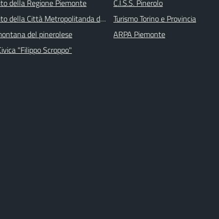
 sito della Regione Piemonte
C.I.S.S. Pinerolo
 sito della Città Metropolitanda di Torino
Turismo Torino e Provincia
ontana del pinerolese
ARPA Piemonte
Civica "Filippo Scroppo"